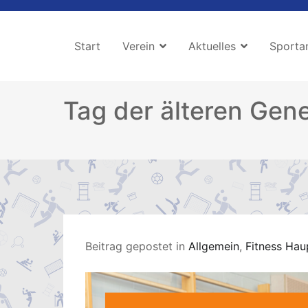
Zum
Inhalt
Start
Verein
Aktuelles
Sporta
springen
Tag der älteren Gene
Beitrag gepostet in
Allgemein
,
Fitness Hau