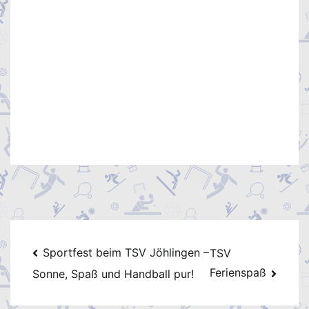
No Caption
No Caption
No Caption
No Caption
No Caption
No Caption
No Caption
No Caption
Beitragsnavigation
Sportfest beim TSV Jöhlingen –
TSV
Ferienspaß
Sonne, Spaß und Handball pur!