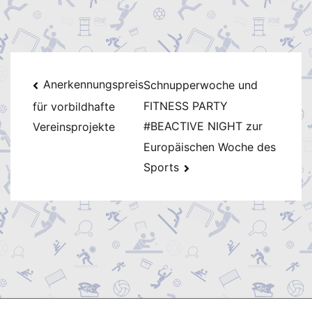
Beitragsnavigation
Anerkennungspreis
Schnupperwoche und
FITNESS PARTY
für vorbildhafte
#BEACTIVE NIGHT zur
Vereinsprojekte
Europäischen Woche des
Sports