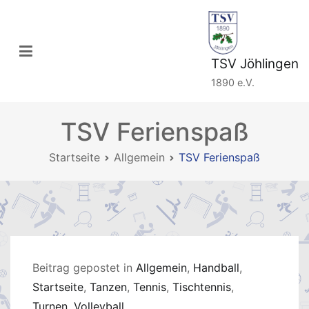
Zum
Inhalt
springen
TSV Jöhlingen
1890 e.V.
TSV Ferienspaß
Startseite
Allgemein
TSV Ferienspaß
Beitrag gepostet in
Allgemein
,
Handball
,
Startseite
,
Tanzen
,
Tennis
,
Tischtennis
,
Turnen
,
Volleyball