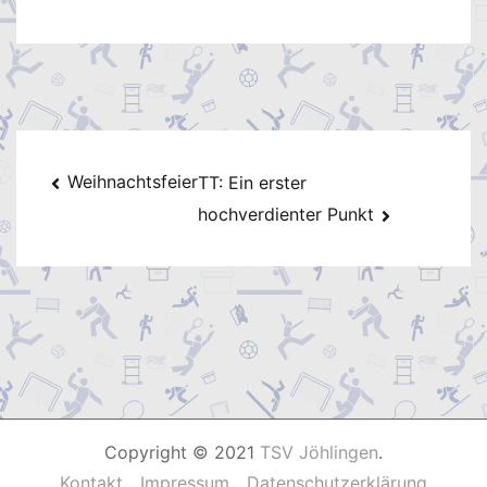
Beitragsnavigation
Weihnachtsfeier
TT: Ein erster
hochverdienter Punkt
Copyright © 2021
TSV Jöhlingen
.
Kontakt
Impressum
Datenschutzerklärung