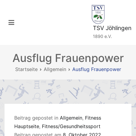
Zum
Inhalt
springen
TSV Jöhlingen
1890 e.V.
Ausflug Frauenpower
Startseite
Allgemein
Ausflug Frauenpower
Beitrag gepostet in
Allgemein
,
Fitness
Hauptseite
,
Fitness/Gesundheitssport
Beitrag gepostet am
8. Oktober 2022