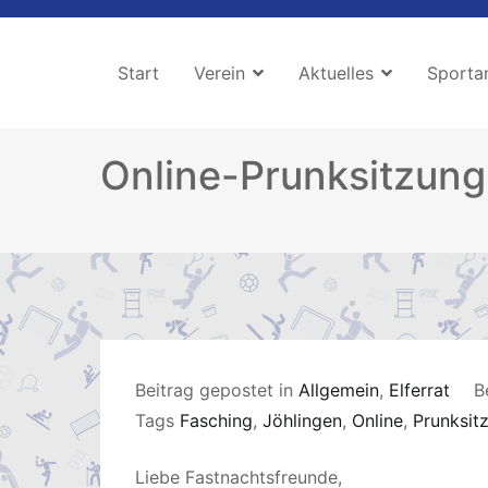
Zum
Inhalt
Start
Verein
Aktuelles
Sporta
springen
Online-Prunksitzung 
Beitrag gepostet in
Allgemein
,
Elferrat
B
Tags
Fasching
,
Jöhlingen
,
Online
,
Prunksit
Liebe Fastnachtsfreunde,